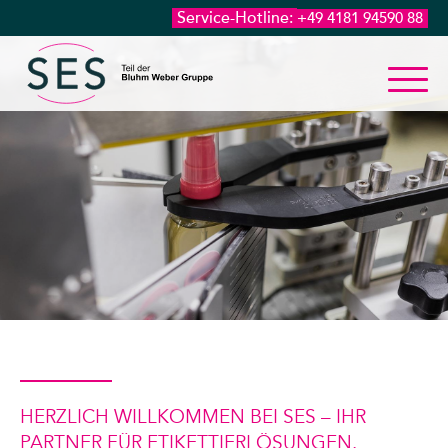
Service-Hotline:
+49 4181 94590 88
HERZLICH WILLKOMMEN BEI SES – IHR
PARTNER FÜR ETIKETTIERLÖSUNGEN.