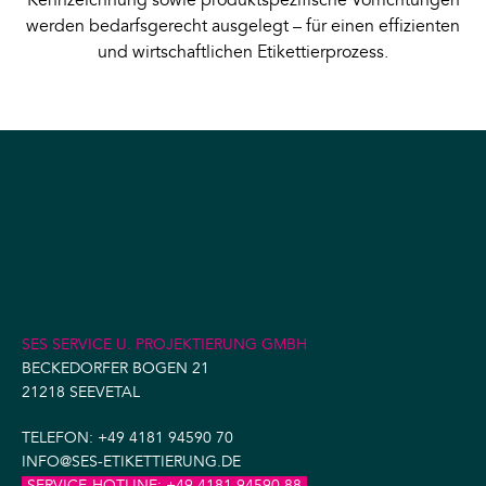
Kennzeichnung sowie produktspezifische Vorrichtungen
werden bedarfsgerecht ausgelegt – für einen effizienten
und wirtschaftlichen Etikettierprozess.
SES SERVICE U. PROJEKTIERUNG GMBH
BECKEDORFER BOGEN 21
21218 SEEVETAL
TELEFON:
+49 4181 94590 70
INFO@SES-ETIKETTIERUNG.DE
SERVICE-HOTLINE:
+49 4181 94590 88